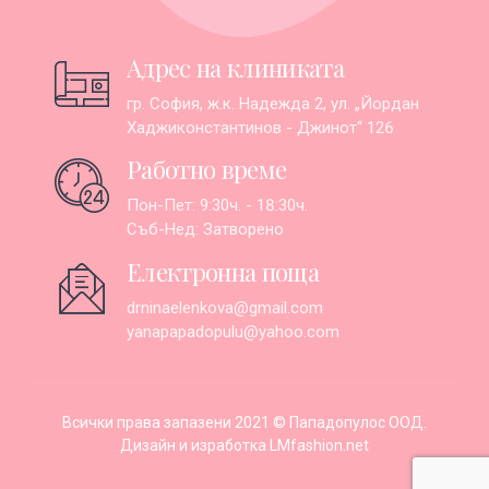
Адрес на клиниката
гр. София, ж.к. Надежда 2, ул. „Йордан
Хаджиконстантинов - Джинот“ 126
Работно време
Пон-Пет: 9:30ч. - 18:30ч.
Съб-Нед: Затворено
Електронна поща
drninaelenkova@gmail.com
yanapapadopulu@yahoo.com
Всички права запазени 2021 © Пападопулос ООД.
Дизайн и изработка
LMfashion.net