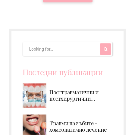
Последни публикации
Посттравматични и
постхирургични
усложнения - кървене
Травми на зъбите -
хомеопатично лечение