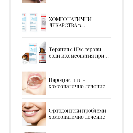
ХОМЕОПАТИЧНИ
ЛЕКАРСТВА в
ПОТЕНЦИИ
Терапия с Шуслерови
соли и хомеопатия при
екстракция на зъб
Парoдонтити -
хомеопатично лечение
Ортодонтски проблеми -
хомеопатично лечение