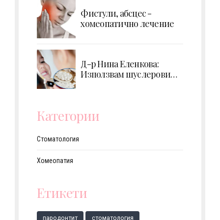
Фистули, абсцес -
хомеопатично лечение
Д-р Нина Еленкова:
Използвам шуслерови
соли за профилактика на
кариес при деца
Категории
Стоматология
Хомеопатия
Етикети
парoдонтит
стоматология