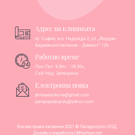
Адрес на клиниката
гр. София, ж.к. Надежда 2, ул. „Йордан
Хаджиконстантинов - Джинот“ 126
Работно време
Пон-Пет: 9:30ч. - 18:30ч.
Съб-Нед: Затворено
Електронна поща
drninaelenkova@gmail.com
yanapapadopulu@yahoo.com
Всички права запазени 2021 © Пападопулос ООД.
Дизайн и изработка
LMfashion.net