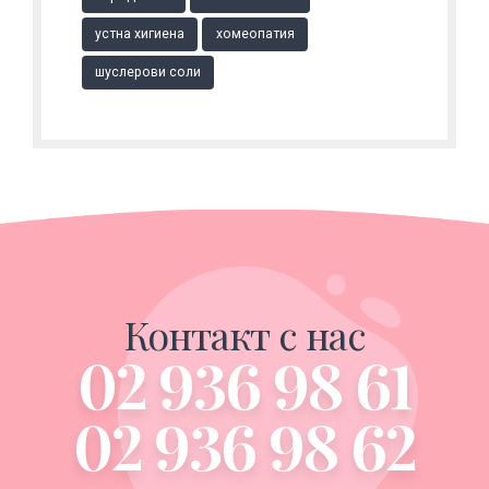
устна хигиена
хомеопатия
шуслерови соли
Контакт с нас
02 936 98 61
02 936 98 62