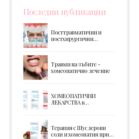
Последни публикации
Посттравматични и
постхирургични
усложнения - кървене
Травми на зъбите -
хомеопатично лечение
ХОМЕОПАТИЧНИ
ЛЕКАРСТВА в
ПОТЕНЦИИ
Терапия с Шуслерови
соли и хомеопатия при