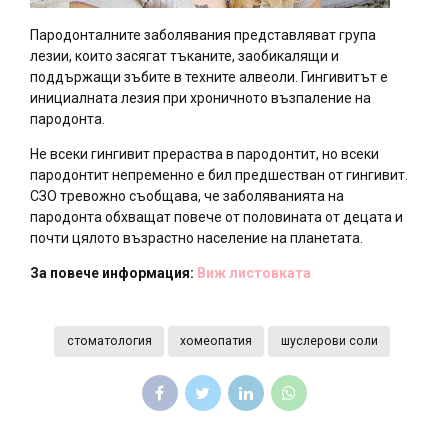
Пародонталните заболявания представляват група
лезии, които засягат тъканите, заобикалящи и
поддържащи зъбите в техните алвеоли. Гингивитът е
инициалната лезия при хроничното възпаление на
пародонта.
Не всеки гингивит прераства в пародонтит, но всеки
пародонтит непременно е бил предшестван от гингивит.
СЗО тревожно съобщава, че заболяванията на
пародонта обхващат повече от половината от децата и
почти цялото възрастно население на планетата.
За повече информация:
Виж листовката
стоматология
хомеопатия
шуслерови соли