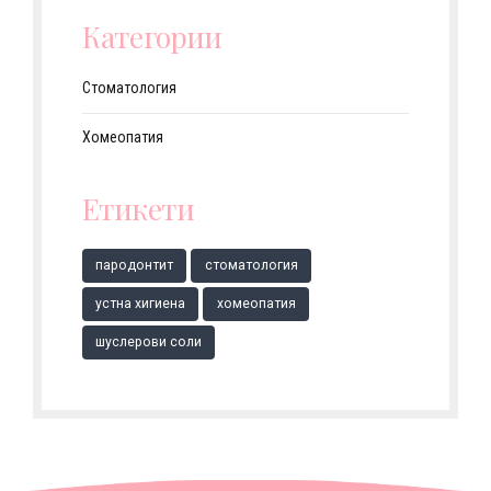
Категории
Стоматология
Хомеопатия
Етикети
парoдонтит
стоматология
устна хигиена
хомеопатия
шуслерови соли