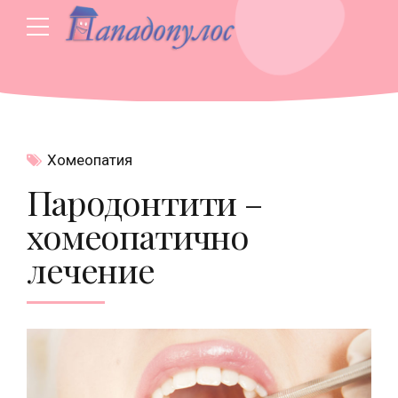
Хомеопатия
Парoдонтити –
хомеопатично
лечение