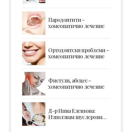
екстракция на зъб
Парoдонтити -
хомеопатично лечение
Ортодонтски проблеми -
хомеопатично лечение
Фистули, абсцес -
хомеопатично лечение
Д-р Нина Еленкова:
Използвам шуслерови
соли за профилактика на
кариес при деца