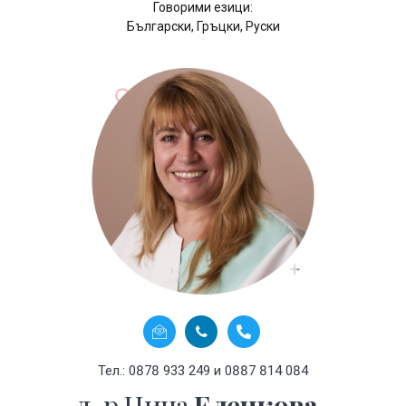
Говорими езици:
Български, Гръцки, Руски
Тел.: 0878 933 249 и 0887 814 084
д-р Нина
Еленкова-