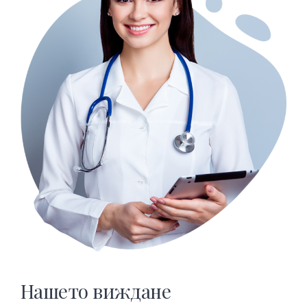
0
0
1
1
2
2
3
3
0
0
Нашето виждане