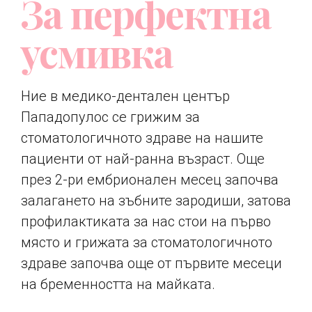
4
4
За перфектна
1
1
усмивка
5
5
2
2
Ние в медико-дентален център
6
6
Пападопулос се грижим за
3
стоматологичното здраве на нашите
3
7
7
пациенти от най-ранна възраст. Още
през 2-ри ембрионален месец започва
4
4
залагането на зъбните зародиши, затова
8
8
профилактиката за нас стои на първо
0
5
място и грижата за стоматологичното
5
0
9
9
здраве започва още от първите месеци
на бременността на майката.
1
6